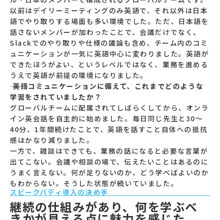
以前はデイリーミーティングのみ英語で、それ以外は日本
語でやり取りする場面も多い環境でした。ただ、日本語を
話さないメンバーが加わったことで、会議だけでなく、
Slackでのやり取りや仕様の議論も含め、チーム内のコミ
ュニケーションが一気に英語中心に変わりました。英語が
できたほうがよい、というレベルではなく、業務を進める
うえで英語が前提の環境になりました。
―― 英語コミュニケーションに備えて、これまでどのような
学習をされていましたか？
グローバルチームに配属されてしばらくしてから、オンラ
イン英会話を自主的に始めました。毎日同じ先生と30〜
40分、1年間続けたことで、英語を話すこと自体への抵抗
感はかなり減りました。
一方で、雑談はできても、業務の話になると必要な言葉が
出てこない。会議や相談の場で、伝えたいことはあるのに
うまく言えない。何が足りないのか、どう学べばよいのか
もわからない。そうした状態が続いていました。
スピークバディ導入の決め手
継続の仕組みがあり、何を学ぶべ
きかが見える点に魅力を感じた