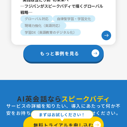
─フジパンがスピークバディで描くグローバル
戦略─
グローバル対応
自律型学習・学習文化
現場力強化（英語対応）
学習DX（英語教育のデジタル化）
もっと事例を見る
AI英会話なら
スピークバディ
サービスの詳細を知りたい、導入にあたって何か不
安をお持ちの方はお気軽にお問い合わせください。
まずはお試しください！
無料トライアルを申し込む