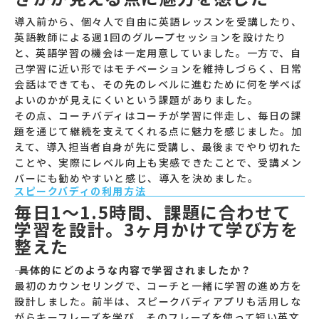
導入前から、個々人で自由に英語レッスンを受講したり、
英語教師による週1回のグループセッションを設けたり
と、英語学習の機会は一定用意していました。一方で、自
己学習に近い形ではモチベーションを維持しづらく、日常
会話はできても、その先のレベルに進むために何を学べば
よいのかが見えにくいという課題がありました。
その点、コーチバディはコーチが学習に伴走し、毎日の課
題を通じて継続を支えてくれる点に魅力を感じました。加
えて、導入担当者自身が先に受講し、最後までやり切れた
ことや、実際にレベル向上も実感できたことで、受講メン
バーにも勧めやすいと感じ、導入を決めました。
スピークバディの利用方法
毎日1〜1.5時間、課題に合わせて
学習を設計。3ヶ月かけて学び方を
整えた
―― 具体的にどのような内容で学習されましたか？
最初のカウンセリングで、コーチと一緒に学習の進め方を
設計しました。前半は、スピークバディアプリも活用しな
がらキーフレーズを学び、そのフレーズを使って短い英文