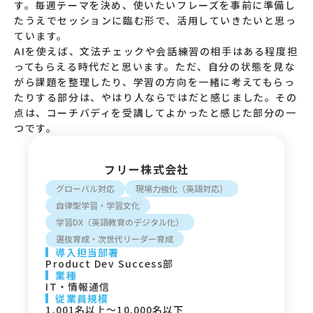
す。毎週テーマを決め、使いたいフレーズを事前に準備し
たうえでセッションに臨む形で、活用していきたいと思っ
ています。
AIを使えば、文法チェックや会話練習の相手はある程度担
ってもらえる時代だと思います。ただ、自分の状態を見な
がら課題を整理したり、学習の方向を一緒に考えてもらっ
たりする部分は、やはり人ならではだと感じました。その
点は、コーチバディを受講してよかったと感じた部分の一
つです。
フリー株式会社
グローバル対応
現場力強化（英語対応）
自律型学習・学習文化
学習DX（英語教育のデジタル化）
選抜育成・次世代リーダー育成
導入担当部署
Product Dev Success部
業種
IT・情報通信
従業員規模
1,001名以上〜10,000名以下